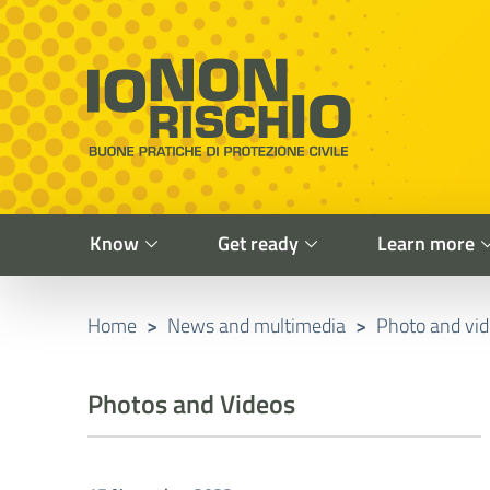
Vai al contenuto principale
Raggiungi il piè di pagina
Cerca nel sito
Io non rischio
Presidency of the Council of Ministers
Know
Get ready
Learn more
Home
>
News and multimedia
>
Photo and vi
Photos and Videos