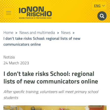
ENG
Vai al contenuto principale
Raggiungi il piè di pagina
Cerca nel sito
Io non rischio
Presidency of the Council of Ministers
Home
>
News and multimedia
>
News
>
I don't take risks School: regional lists of new
communicators online
Notizia
24 March 2023
I don't take risks School: regional
lists of new communicators online
After specific training, volunteers will meet primary school
students