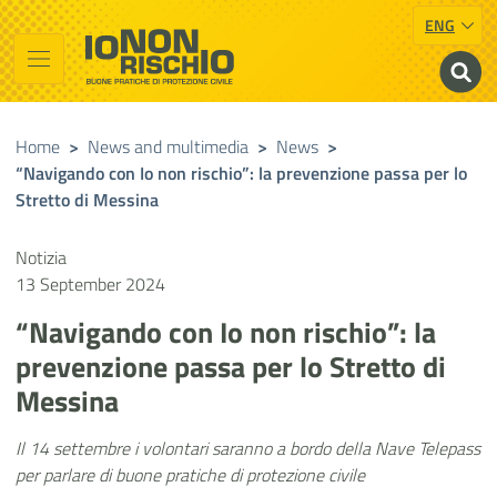
ENG
Vai al contenuto principale
Raggiungi il piè di pagina
Cerca nel sito
Io non rischio
Presidency of the Council of Ministers
Home
>
News and multimedia
>
News
>
“Navigando con Io non rischio”: la prevenzione passa per lo
Stretto di Messina
Notizia
13 September 2024
“Navigando con Io non rischio”: la
prevenzione passa per lo Stretto di
Messina
Il 14 settembre i volontari saranno a bordo della Nave Telepass
per parlare di buone pratiche di protezione civile