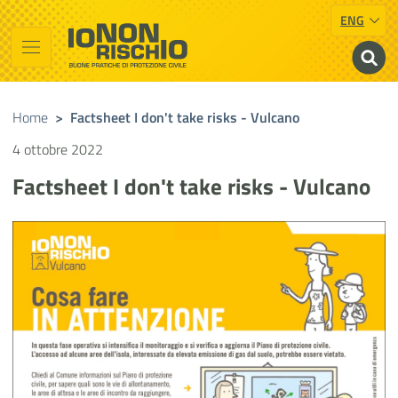
ENG
Vai al contenuto principale
Raggiungi il piè di pagina
Cerca nel sito
Io non rischio
Presidency of the Council of Ministers
Home
>
Factsheet I don't take risks - Vulcano
4 ottobre 2022
Factsheet I don't take risks - Vulcano