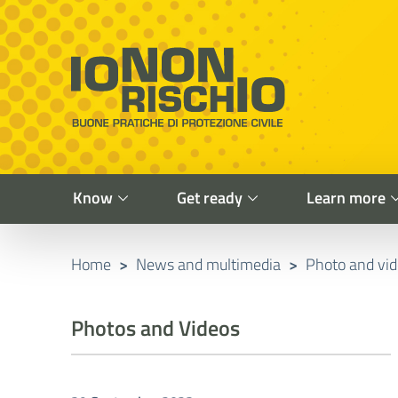
Vai al contenuto principale
Raggiungi il piè di pagina
Cerca nel sito
Io non rischio
Presidency of the Council of Ministers
Know
Get ready
Learn more
Home
>
News and multimedia
>
Photo and vi
Photos and Videos