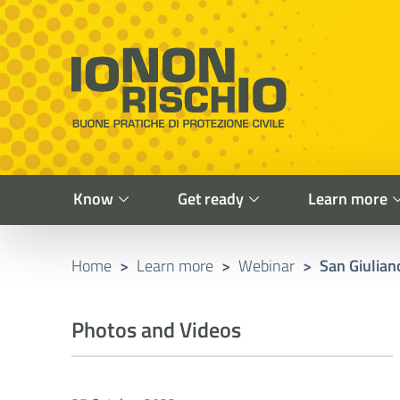
Vai al contenuto principale
Raggiungi il piè di pagina
Cerca nel sito
Io non rischio
Presidency of the Council of Ministers
Know
Get ready
Learn more
Home
>
Learn more
>
Webinar
>
San Giulian
Photos and Videos