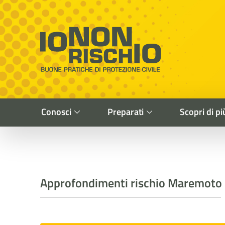
Vai al contenuto principale
Raggiungi il piè di pagina
Cerca nel sito
Io non rischio
Buone pratiche di Protezione Civile
Conosci
Preparati
Scopri di pi
Approfondimenti rischio Maremoto