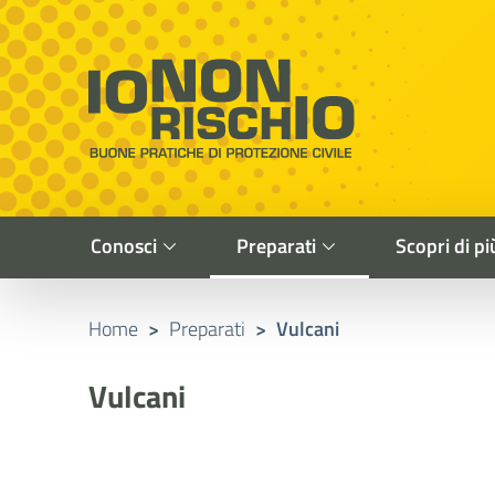
Vai al contenuto principale
Raggiungi il piè di pagina
Cerca nel sito
Io non rischio
Buone pratiche di Protezione Civile
Conosci
Preparati
Scopri di pi
Home
>
Preparati
>
Vulcani
Vulcani