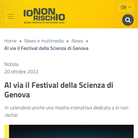
ITA
Vai al contenuto principale
Raggiungi il piè di pagina
Cerca nel sito
Io non rischio
Buone pratiche di Protezione Civile
Home
>
News e multimedia
>
News
>
Al via il Festival della Scienza di Genova
Notizia
20 ottobre 2022
Al via il Festival della Scienza di
Genova
In calendario anche una mostra interattiva dedicata a Io non
rischio