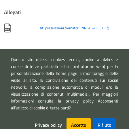
Allegati
Esiti preselezioni formatori INR 2024
(
531 Kb
)
Per saperne di più
Questo sito utilizza cookies tecnici, cookie analytics e
Notizia
- Online le procedure di selezione dei nuovi volontari
cookie di terze parti (altri siti e piattaforme web) per la
formatori Io non rischio
personalizzazione della home page, il monitoraggio delle
visite al sito, la condivisione dei contenuti sui social
network, la compilazione automatica di moduli e/o la
visualizzazione di contenuti multimediali. Per maggiori
informazioni consulta la privacy policy Acconsenti
all'utilizzo di cookie di terze parti?
Sezione Link Utili
Privacy policy
Accetto
Rifiuto
Privacy
Note legali
Mappa