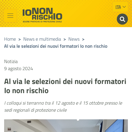
ITA
Vai al contenuto principale
Raggiungi il piè di pagina
Cerca nel sito
Io non rischio
Buone pratiche di Protezione Civile
Home
>
News e multimedia
>
News
>
Al via le selezioni dei nuovi formatori Io non rischio
Notizia
9 agosto 2024
Al via le selezioni dei nuovi formatori
Io non rischio
I colloqui si terranno tra il 12 agosto e il 15 ottobre presso le
sedi regionali di protezione civile