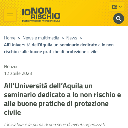
ITA
Vai al contenuto principale
Raggiungi il piè di pagina
Cerca nel sito
Io non rischio
Buone pratiche di Protezione Civile
Home
>
News e multimedia
>
News
>
All’Università dell’Aquila un seminario dedicato a Io non
rischio e alle buone pratiche di protezione civile
Notizia
12 aprile 2023
All’Università dell’Aquila un
seminario dedicato a Io non rischio e
alle buone pratiche di protezione
civile
L’iniziativa è la prima di una serie di eventi organizzati