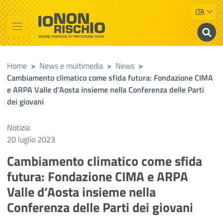
ITA
Vai al contenuto principale
Raggiungi il piè di pagina
Cerca nel sito
Io non rischio
Buone pratiche di Protezione Civile
Home
>
News e multimedia
>
News
>
Cambiamento climatico come sfida futura: Fondazione CIMA
e ARPA Valle d’Aosta insieme nella Conferenza delle Parti
dei giovani
Notizia
20 luglio 2023
Cambiamento climatico come sfida
futura: Fondazione CIMA e ARPA
Valle d’Aosta insieme nella
Conferenza delle Parti dei giovani