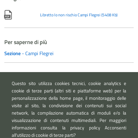
Libretto Io non rischio Campi Flegrei
(
5408 Kb
)
Per saperne di più
Sezione
- Campi Flegrei
Link esterni
Questo sito utilizza cookies tecnici, cookie analytics e
Esercitazione nazionale di Protezione Civile “Exe Flegrei
cookie di terze parti (altri siti e piattaforme web) per la
2024”
personalizzazione della home page, il monitoraggio delle
visite al sito, la condivisione dei contenuti sui social
network, la compilazione automatica di moduli e/o la
visualizzazione di contenuti multimediali. Per maggiori
informazioni consulta la privacy policy Acconsenti
all'utilizzo di cookie di terze parti?