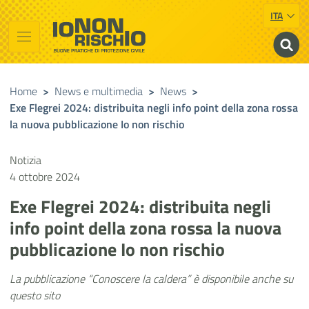
ITA
Vai al contenuto principale
Raggiungi il piè di pagina
Cerca nel sito
Io non rischio
Buone pratiche di Protezione Civile
Home
>
News e multimedia
>
News
>
Exe Flegrei 2024: distribuita negli info point della zona rossa
la nuova pubblicazione Io non rischio
Notizia
4 ottobre 2024
Exe Flegrei 2024: distribuita negli
info point della zona rossa la nuova
pubblicazione Io non rischio
La pubblicazione “Conoscere la caldera” è disponibile anche su
questo sito