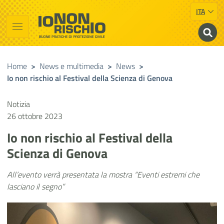
ITA
Vai al contenuto principale
Raggiungi il piè di pagina
Cerca nel sito
Io non rischio
Buone pratiche di Protezione Civile
Home
>
News e multimedia
>
News
>
Io non rischio al Festival della Scienza di Genova
Notizia
26 ottobre 2023
Io non rischio al Festival della
Scienza di Genova
All’evento verrà presentata la mostra “Eventi estremi che
lasciano il segno”