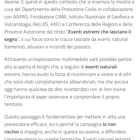
diverse.
È quindi in questo contesto che si inserisce la mostra a
cura del Dipartimento della Protezione Civile, in collaborazione
con ANPAS, Fondazione CIMA, Istituto Nazionale di Geofisica e
Vulcanologia,
ReLUIS
,
ANCI e Conferenza delle Regioni e delle
Province Autonome
dal titolo "
Eventi estremi che lasciano il
segno
"
, il cui focus sono le tracce lasciate da eventi naturali
(terremoti, alluvioni e incendi) del passato
.
A
ttraverso un’esplorazione multimediale sarà possibile partire
alla scoperta di borghi che
, a seguito di
eventi naturali
estremi,
hanno avuto la forza di ricominciare a vivere e di altri
che sono stati completamente abbandonati, ma che ancora
oggi hanno qualcosa da dire, ricordandoci con le loro rovine
l’importanza di saper osservare e comprendere il proprio
territorio.
Questo passaggio è fondamentale per mettere in atto una
prevenzione efficace, ecco perché
la campagna
Io non
rischio
si impegna, anche in questa occasione, a diffondere
consapevolezza su queste tematiche. Eventi naturali estremi