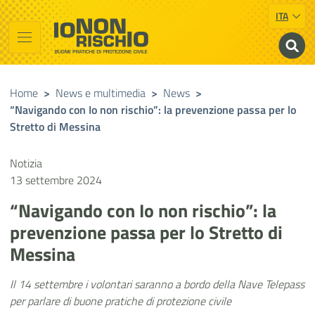
ITA
Vai al contenuto principale
Raggiungi il piè di pagina
Cerca nel sito
Io non rischio
Buone pratiche di Protezione Civile
Home
>
News e multimedia
>
News
>
“Navigando con Io non rischio”: la prevenzione passa per lo
Stretto di Messina
Notizia
13 settembre 2024
“Navigando con Io non rischio”: la
prevenzione passa per lo Stretto di
Messina
Il 14 settembre i volontari saranno a bordo della Nave Telepass
per parlare di buone pratiche di protezione civile