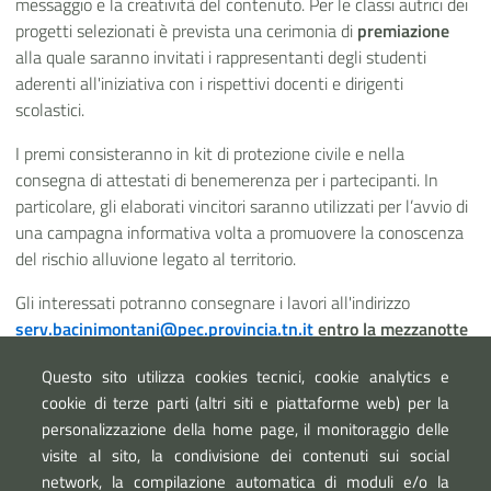
messaggio e la creatività del contenuto. Per le classi autrici dei
progetti selezionati è prevista una cerimonia di
premiazione
alla quale saranno invitati i rappresentanti degli studenti
aderenti all'iniziativa con i rispettivi docenti e dirigenti
scolastici.
I premi consisteranno in kit di protezione civile e nella
consegna di attestati di benemerenza per i partecipanti. In
particolare, gli elaborati vincitori saranno utilizzati per l’avvio di
una campagna informativa volta a promuovere la conoscenza
del rischio alluvione legato al territorio.
Gli interessati potranno consegnare i lavori all'indirizzo
serv.bacinimontani@pec.provincia.tn.it
entro la mezzanotte
del 10 maggio
.
Questo sito utilizza cookies tecnici, cookie analytics e
cookie di terze parti (altri siti e piattaforme web) per la
personalizzazione della home page, il monitoraggio delle
visite al sito, la condivisione dei contenuti sui social
network, la compilazione automatica di moduli e/o la