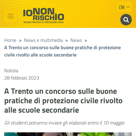
ITA
Vai al contenuto principale
Raggiungi il piè di pagina
Cerca nel sito
Io non rischio
Buone pratiche di Protezione Civile
Home
>
News e multimedia
>
News
>
A Trento un concorso sulle buone pratiche di protezione
civile rivolto alle scuole secondarie
Notizia
28 febbraio 2023
A Trento un concorso sulle buone
pratiche di protezione civile rivolto
alle scuole secondarie
Gli studenti potranno inviare gli elaborati entro il 10 maggio