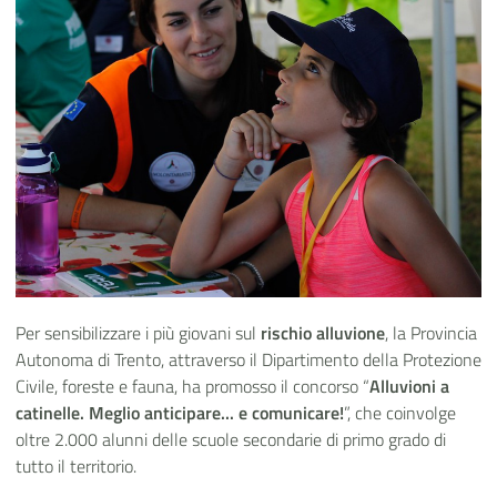
Per sensibilizzare i più giovani sul
rischio alluvione
, la Provincia
Autonoma di Trento, attraverso il Dipartimento della Protezione
Civile, foreste e fauna, ha promosso il concorso “
Alluvioni a
catinelle. Meglio anticipare... e comunicare!
”, che coinvolge
oltre 2.000 alunni delle scuole secondarie di primo grado di
tutto il territorio.