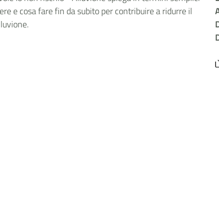
re e cosa fare fin da subito per contribuire a ridurre il
A
lluvione.
D
D