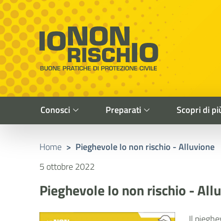
Vai al contenuto principale
Raggiungi il piè di pagina
Cerca nel sito
Io non rischio
Buone pratiche di Protezione Civile
Conosci
Preparati
Scopri di pi
Home
>
Pieghevole Io non rischio - Alluvione
5 ottobre 2022
Pieghevole Io non rischio - All
Il pieghe