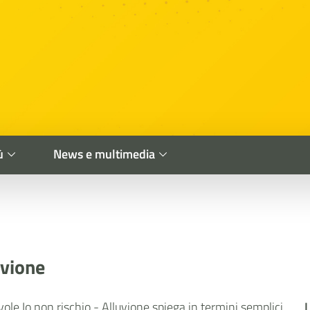
ù
News e multimedia
uvione
vole Io non rischio - Alluvione spiega in termini semplici