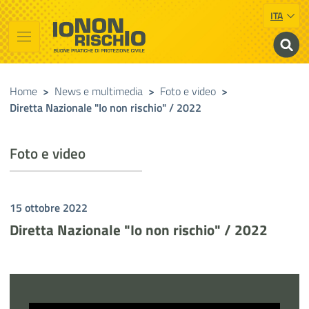
ITA
Vai al contenuto principale
Raggiungi il piè di pagina
Cerca nel sito
Io non rischio
Buone pratiche di Protezione Civile
Home
>
News e multimedia
>
Foto e video
>
Diretta Nazionale "Io non rischio" / 2022
Foto e video
15 ottobre 2022
Diretta Nazionale "Io non rischio" / 2022