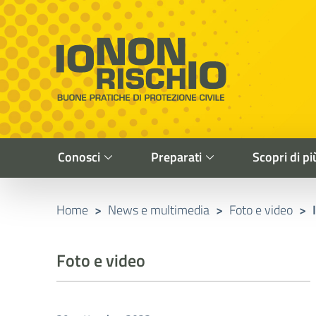
Vai al contenuto principale
Raggiungi il piè di pagina
Cerca nel sito
Io non rischio
Buone pratiche di Protezione Civile
Conosci
Preparati
Scopri di pi
Home
>
News e multimedia
>
Foto e video
>
Foto e video