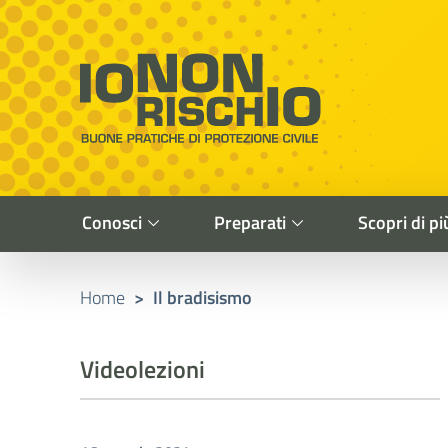
Vai al contenuto principale
Raggiungi il piè di pagina
Cerca nel sito
Io non rischio
Buone pratiche di Protezione Civile
Conosci
Preparati
Scopri di pi
Home
>
Il bradisismo
Videolezioni