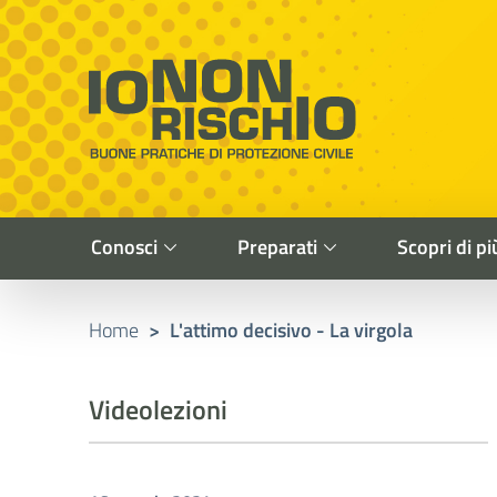
Vai al contenuto principale
Raggiungi il piè di pagina
Cerca nel sito
Io non rischio
Buone pratiche di Protezione Civile
Conosci
Preparati
Scopri di pi
Home
>
L'attimo decisivo - La virgola
Videolezioni