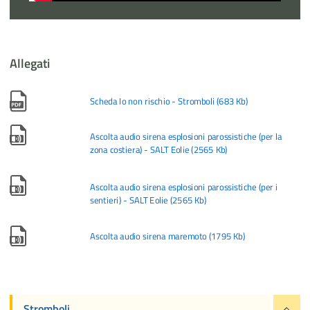
Allegati
Scheda Io non rischio - Stromboli
(
683 Kb
)
Ascolta audio sirena esplosioni parossistiche (per la
zona costiera) - SALT Eolie
(
2565 Kb
)
Ascolta audio sirena esplosioni parossistiche (per i
sentieri) - SALT Eolie
(
2565 Kb
)
Ascolta audio sirena maremoto
(
1795 Kb
)
Stromboli