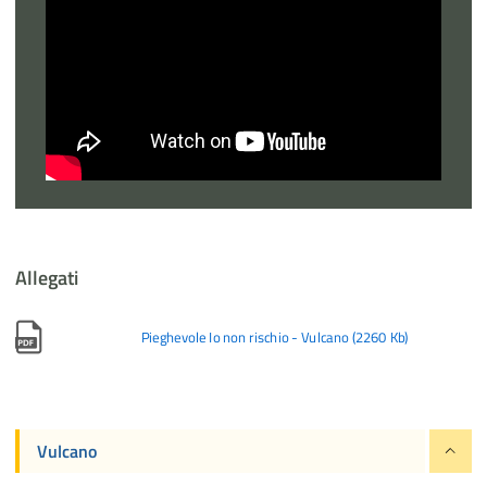
Allegati
Pieghevole Io non rischio - Vulcano
(
2260 Kb
)
Vulcano